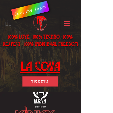
Join the Team
​🏳️‍🌈
100% LOVE - 100% Techno - 100%
Respect - 100% individual freedom
LA Cova
Tickets