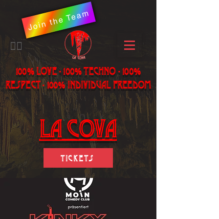
Join the Team
​🏳️‍🌈
100% LOVE - 100% Techno - 100%
Respect - 100% individual freedom
LA Cova
Tickets