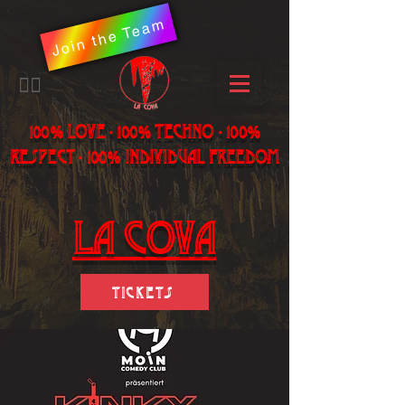
Join the Team
​🏳️‍🌈
100% LOVE - 100% Techno - 100%
Respect - 100% individual freedom
LA Cova
Tickets