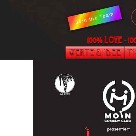
Join the Team
100% LOVE - 1
Werte & Idee
T