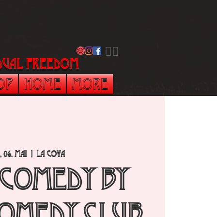
​🏳️‍🌈
vidual freedom
op
Home
More
, 06. Mai
  |  
La Cova
 Comedy by
omedy Club