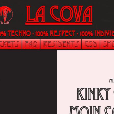
LA Cova
00% Techno - 100% Respect - 100% indi
ickets
FAQ
Residents
CSD
Sh
Mi.
Kinky
Moin C