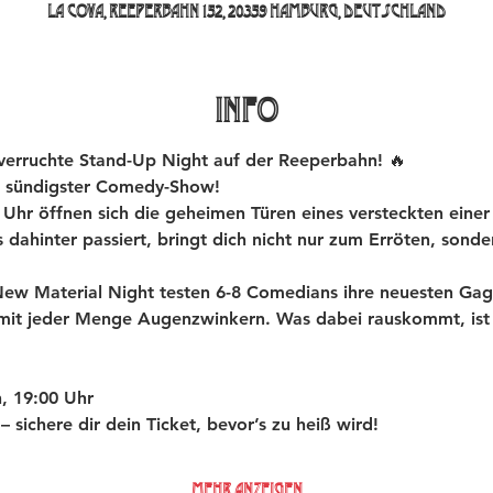
La Cova, Reeperbahn 152, 20359 Hamburg, Deutschland
INFO
rruchte Stand-Up Night auf der Reeperbahn! 🔥
 sündigster Comedy-Show!
hr öffnen sich die geheimen Türen eines versteckten einer
dahinter passiert, bringt dich nicht nur zum Erröten, sond
 Material Night testen 6-8 Comedians ihre neuesten Gags 
 mit jeder Menge Augenzwinkern. Was dabei rauskommt, ist 
, 19:00 Uhr
t – sichere dir dein Ticket, bevor’s zu heiß wird!
Mehr anzeigen