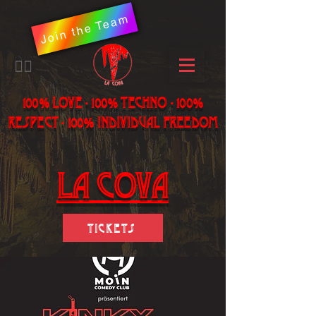
Join the Team
​🏳️‍🌈
100% LOVE - 100% Techno - 100%
Respect - 100% individual freedom
LA Cova
Tickets