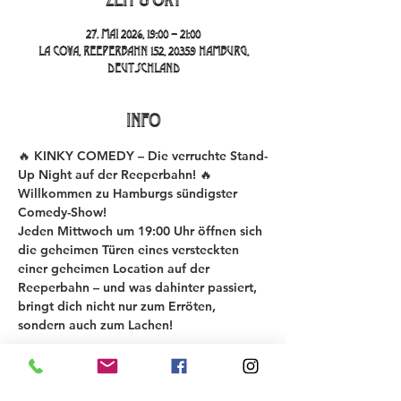
27. Mai 2026, 19:00 – 21:00
La Cova, Reeperbahn 152, 20359 Hamburg,
Deutschland
INFO
🔥 KINKY COMEDY – Die verruchte Stand-
Up Night auf der Reeperbahn! 🔥
Willkommen zu Hamburgs sündigster 
Comedy-Show!
Jeden Mittwoch um 19:00 Uhr öffnen sich 
die geheimen Türen eines versteckten 
einer geheimen Location auf der 
Reeperbahn – und was dahinter passiert, 
bringt dich nicht nur zum Erröten, 
sondern auch zum Lachen!
Bei der KINKY COMEDY New Material 
Night testen 6-8 Comedians ihre neuesten 
Gags und Stories – roh, unzensiert und 