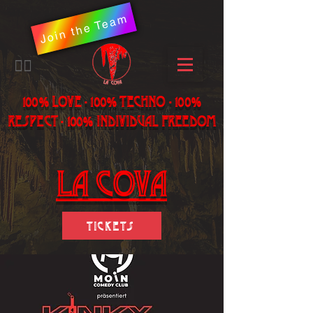
Join the Team
​🏳️‍🌈
100% LOVE - 100% Techno - 100%
Respect - 100% individual freedom
LA Cova
Tickets