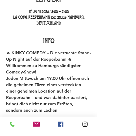
17. Juni 2026, 19:00 – 21:00
La Cova, Reeperbahn 152, 20359 Hamburg,
Deutschland
INFO
🔥 KINKY COMEDY – Die verruchte Stand-
Up Night auf der Reeperbahn! 🔥
Willkommen zu Hamburgs sündigster 
Comedy-Show!
Jeden Mittwoch um 19:00 Uhr öffnen sich 
die geheimen Türen eines versteckten 
einer geheimen Location auf der 
Reeperbahn – und was dahinter passiert, 
bringt dich nicht nur zum Erröten, 
sondern auch zum Lachen!
Bei der KINKY COMEDY New Material 
Night testen 6-8 Comedians ihre neuesten 
Gags und Stories – roh, unzensiert und 