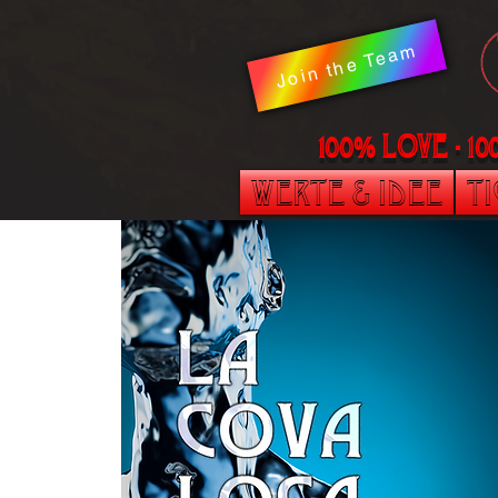
Join the Team
100% LOVE - 1
Werte & Idee
T