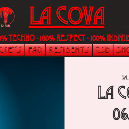
LA Cova
00% Techno - 100% Respect - 100% indi
ickets
FAQ
Residents
CSD
Sh
Sa.,
La 
06