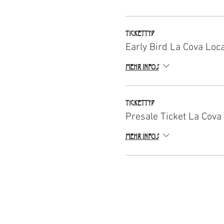
Tickettyp
Early Bird La Cova Loc
Mehr Infos
Tickettyp
Presale Ticket La Cova
Mehr Infos