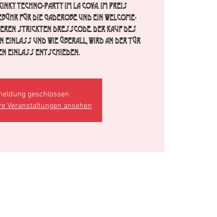
inky Techno-Party im La Cova. im Preis
ebühr für die Gaderobe und ein Welcome-
seren strickten Dresscode. Der Kauf des
n Einlass und wie überall, wird an der Tür
en Einlass entschieden.
eldung geschlossen
re Veranstaltungen ansehen