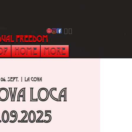
​🏳️‍🌈
vidual freedom
op
Home
More
 06. Sept.
  |  
La Cova
Cova Loca
.09.2025