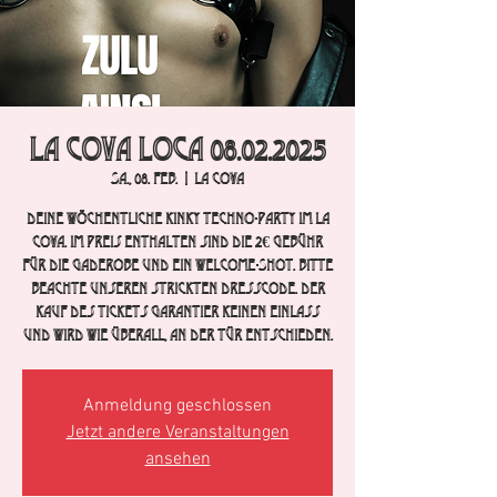
La Cova Loca 08.02.2025
Sa., 08. Feb.
  |  
La Cova
Deine wöchentliche Kinky Techno-Party im La
Cova. im Preis enthalten sind die 2€ Gebühr
für die Gaderobe und ein Welcome-Shot. Bitte
beachte unseren strickten Dresscode. Der
Kauf des Tickets garantier keinen Einlass
und wird wie überall, an der Tür entschieden.
Anmeldung geschlossen
Jetzt andere Veranstaltungen
ansehen