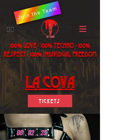
Join the Team
​🏳️‍🌈
100% LOVE - 100% Techno - 100%
Respect - 100% individual freedom
LA Cova
Tickets