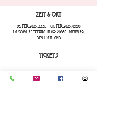
Zeit & Ort
08. Feb. 2025, 23:59 – 09. Feb. 2025, 09:00
La Cova, Reeperbahn 152, 20359 Hamburg,
Deutschland
Tickets
Verkauf beendet
Tickettyp
La Cova Loca
Mehr Infos
Preis
20,00 €
+0,50 € Ticket-Servicegebühr