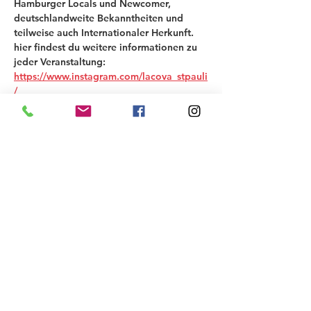
Hamburger Locals und Newcomer, 
deutschlandweite Bekanntheiten und 
teilweise auch Internationaler Herkunft.
hier findest du weitere informationen zu 
jeder Veranstaltung: 
https://www.instagram.com/lacova_stpauli
/
Wir freuen uns über alle Gäste und bitten 
Euch unsere strikten Regeln und den 
Dresscode zu beachten.
Dresscode: kinky, fetisch, nackt, wild, 
schwarz, Farben ok
Neben diversen Spielmöglichkeiten 
(Kreuz, Slings, Bett, usw.) haben wir auch 
einen Whirlpool mit Dusche und 
Handtüchern, sicher einzigartig für einen 
Techno-Club und für ganz besondere und 
erfrischende Momente.
Im Preis des Tickets enthalten sind…