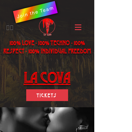
Join the Team
​🏳️‍🌈
100% LOVE - 100% Techno - 100%
Respect - 100% individual freedom
LA Cova
Tickets