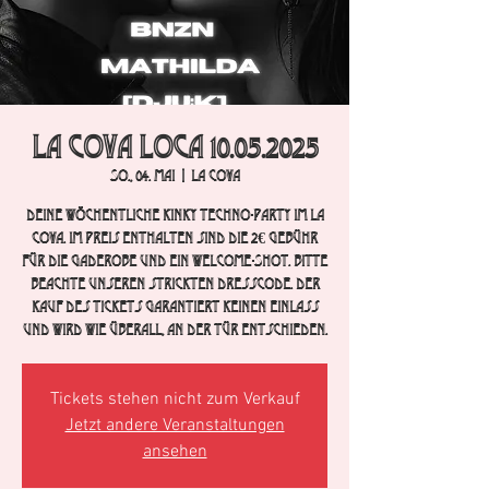
La Cova Loca 10.05.2025
So., 04. Mai
  |  
La Cova
Deine wöchentliche Kinky Techno-Party im La
Cova. im Preis enthalten sind die 2€ Gebühr
für die Gaderobe und ein Welcome-Shot. Bitte
beachte unseren strickten Dresscode. Der
Kauf des Tickets garantiert keinen Einlass
und wird wie überall, an der Tür entschieden.
Tickets stehen nicht zum Verkauf
Jetzt andere Veranstaltungen
ansehen