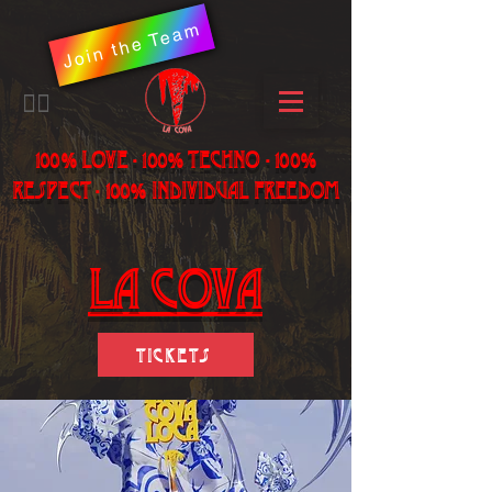
Join the Team
​🏳️‍🌈
100% LOVE - 100% Techno - 100%
Respect - 100% individual freedom
LA Cova
Tickets