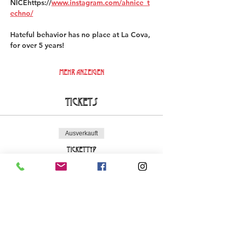
NICEhttps://
www.instagram.com/ahnice_t
echno/
Hateful behavior has no place at La Cova, 
for over 5 years!  
Mehr anzeigen
Tickets
Ausverkauft
Tickettyp
Early Bird La Cova Loca
Mehr Infos
Preis
18,00 €