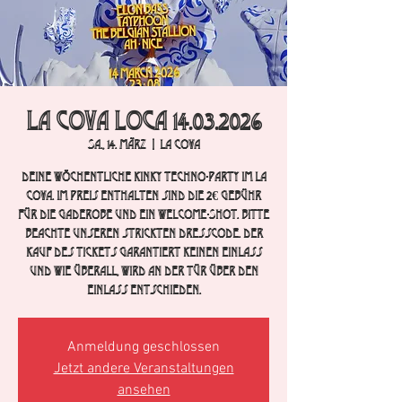
La Cova Loca 14.03.2026
Sa., 14. März
  |  
La Cova
Deine wöchentliche Kinky Techno-Party im La
Cova. im Preis enthalten sind die 2€ Gebühr
für die Gaderobe und ein Welcome-Shot. Bitte
beachte unseren strickten Dresscode. Der
Kauf des Tickets garantiert keinen Einlass
und wie überall, wird an der Tür über den
Einlass entschieden.
Anmeldung geschlossen
Jetzt andere Veranstaltungen
ansehen