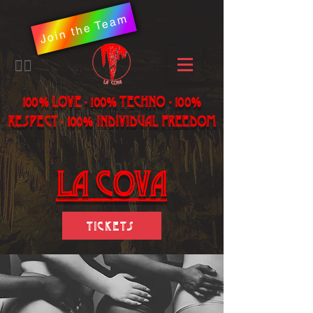
Join the Team
​🏳️‍🌈
100% LOVE - 100% Techno - 100%
Respect - 100% individual freedom
LA Cova
Tickets