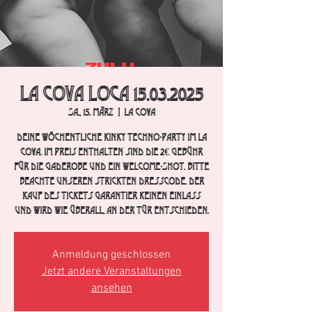
La Cova Loca 15.03.2025
Sa., 15. März
  |  
La Cova
Deine wöchentliche Kinky Techno-Party im La
Cova. im Preis enthalten sind die 2€ Gebühr
für die Gaderobe und ein Welcome-Shot. Bitte
beachte unseren strickten Dresscode. Der
Kauf des Tickets garantier keinen Einlass
und wird wie überall, an der Tür entschieden.
Anmeldung geschlossen
Jetzt andere Veranstaltungen
ansehen