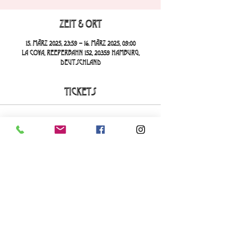
Zeit & Ort
15. März 2025, 23:59 – 16. März 2025, 09:00
La Cova, Reeperbahn 152, 20359 Hamburg,
Deutschland
Tickets
Verkauf beendet
Tickettyp
La Cova Loca
Mehr Infos
Preis
20,00 €
+0,50 € Ticket-Servicegebühr