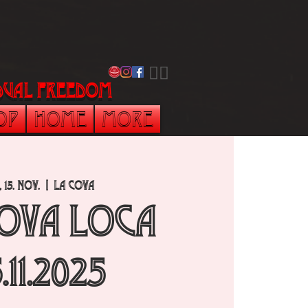
​🏳️‍🌈
vidual freedom
op
Home
More
, 15. Nov.
  |  
La Cova
Cova Loca
5.11.2025