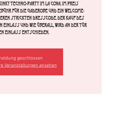
inky Techno-Party im La Cova. im Preis
ebühr für die Gaderobe und ein Welcome-
seren strickten Dresscode. Der Kauf des
n Einlass und wie überall, wird an der Tür
en Einlass entschieden.
eldung geschlossen
re Veranstaltungen ansehen