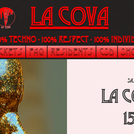
LA Cova
00% Techno - 100% Respect - 100% indi
ickets
FAQ
Residents
CSD
Sh
Sa.
La 
1