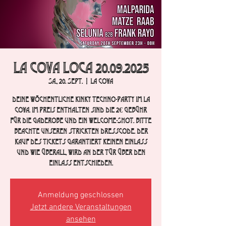
La Cova Loca 20.09.2025
Sa., 20. Sept.
  |  
La Cova
Deine wöchentliche Kinky Techno-Party im La
Cova. im Preis enthalten sind die 2€ Gebühr
für die Gaderobe und ein Welcome-Shot. Bitte
beachte unseren strickten Dresscode. Der
Kauf des Tickets garantiert keinen Einlass
und wie überall, wird an der Tür über den
Einlass entschieden.
Anmeldung geschlossen
Jetzt andere Veranstaltungen
ansehen