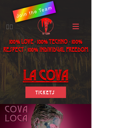
Join the Team
​🏳️‍🌈
100% LOVE - 100% Techno - 100%
Respect - 100% individual freedom
LA Cova
Tickets