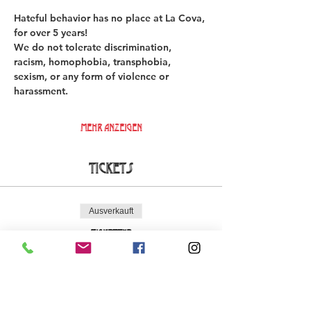
Hateful behavior has no place at La Cova, 
for over 5 years!  
We do not tolerate discrimination, 
racism, homophobia, transphobia, 
sexism, or any form of violence or 
harassment. 
Mehr anzeigen
Tickets
Ausverkauft
Tickettyp
Early Bird La Cova Loca
Mehr Infos
Preis