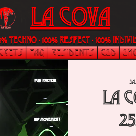
LA Cova
00% Techno - 100% Respect - 100% indi
ickets
FAQ
Residents
CSD
Sh
Sa.
La 
25