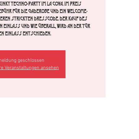
inky Techno-Party im La Cova. im Preis
ebühr für die Gaderobe und ein Welcome-
seren strickten Dresscode. Der Kauf des
n Einlass und wie überall, wird an der Tür
en Einlass entschieden.
eldung geschlossen
re Veranstaltungen ansehen