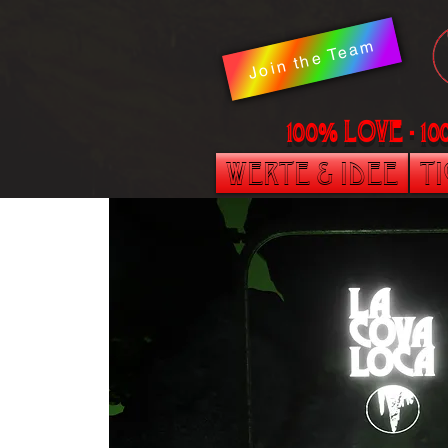
Join the Team
100% LOVE - 1
Werte & Idee
T