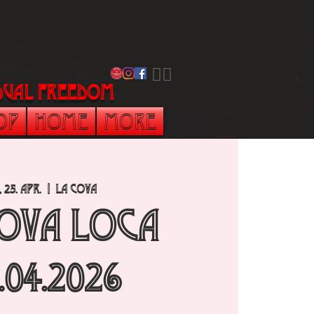
​🏳️‍🌈
vidual freedom
op
Home
More
, 25. Apr.
  |  
La Cova
Cova Loca
.04.2026