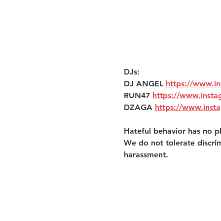
DJs:
DJ ANGEL 
https://www.i
RUN47 
https://www.inst
DZAGA 
https://www.inst
Hateful behavior has no pl
We do not tolerate discri
harassment. 