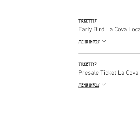
Tickettyp
Early Bird La Cova Loc
Mehr Infos
Tickettyp
Presale Ticket La Cova
Mehr Infos