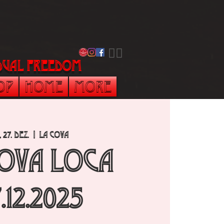
​🏳️‍🌈
vidual freedom
op
Home
More
, 27. Dez.
  |  
La Cova
Cova Loca
.12.2025