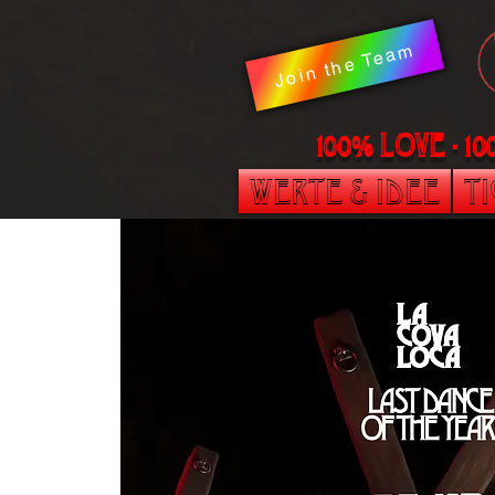
Join the Team
100% LOVE - 1
Werte & Idee
T