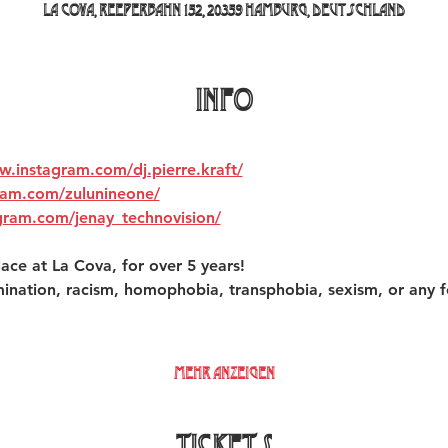
La Cova, Reeperbahn 152, 20359 Hamburg, Deutschland
INFO
w.instagram.com/dj.pierre.kraft/
ram.com/zulunineone/
gram.com/jenay_technovision/
ace at La Cova, for over 5 years!  
mination, racism, homophobia, transphobia, sexism, or any f
Mehr anzeigen
Tickets