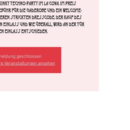
inky Techno-Party im La Cova. im Preis
ebühr für die Gaderobe und ein Welcome-
seren strickten Dresscode. Der Kauf des
n Einlass und wie überall, wird an der Tür
en Einlass entschieden.
eldung geschlossen
re Veranstaltungen ansehen