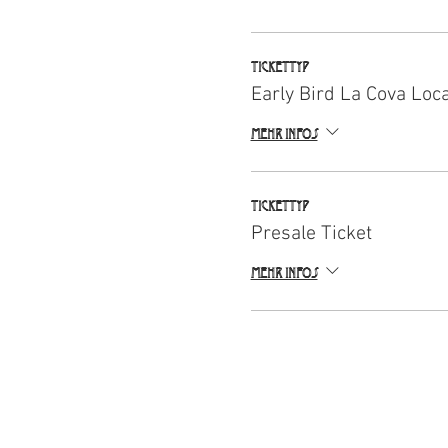
Tickettyp
Early Bird La Cova Loc
Mehr Infos
Tickettyp
Presale Ticket
Mehr Infos