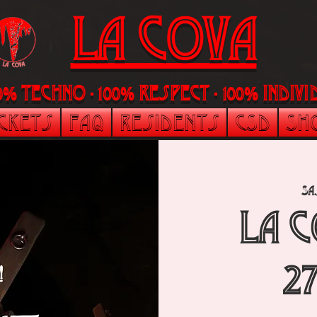
LA Cova
00% Techno - 100% Respect - 100% indi
ickets
FAQ
Residents
CSD
Sh
Sa.
La 
27