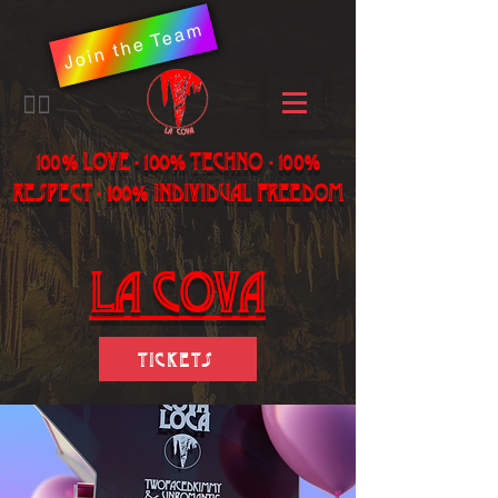
Join the Team
​🏳️‍🌈
100% LOVE - 100% Techno - 100%
Respect - 100% individual freedom
LA Cova
Tickets