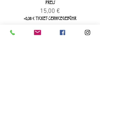
Preis
15,00 €
+0,38 € Ticket-Servicegebühr
Ausverkauft
Tickettyp
Presale La Cova Loca I
Mehr Infos
Preis
19,00 €
+0,48 € Ticket-Servicegebühr
Verkauf beendet
Tickettyp
Presale La Cova Loca II