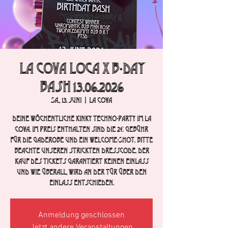
La Cova Loca x B-Day
Bash 13.06.2026
Sa., 13. Juni
  |  
La Cova
Deine wöchentliche Kinky Techno-Party im La
Cova. im Preis enthalten sind die 2€ Gebühr
für die Gaderobe und ein Welcome-Shot. Bitte
beachte unseren strickten Dresscode. Der
Kauf des Tickets garantiert keinen Einlass
und wie überall, wird an der Tür über den
Einlass entschieden.
Anmeldung geschlossen
Jetzt andere Veranstaltungen