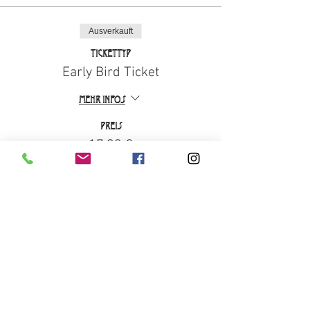
Ausverkauft
Tickettyp
Early Bird Ticket
Mehr Infos
Preis
17,00 €
+0,43 € Ticket-Servicegebühr
Ausverkauft
Tickettyp
Presale Ticket I
Mehr Infos
Preis