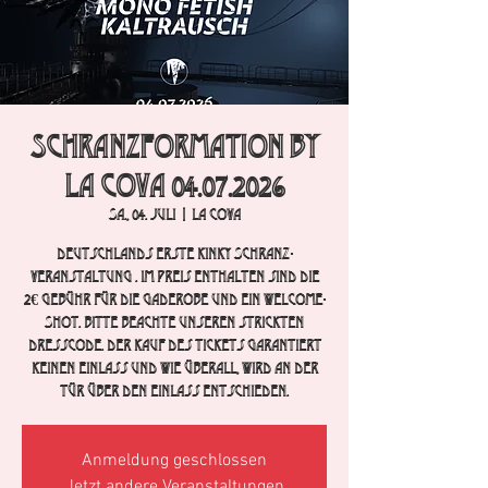
SCHRANZFORMATION by
La Cova 04.07.2026
Sa., 04. Juli
  |  
La Cova
Deutschlands erste Kinky Schranz-
Veranstaltung . Im Preis enthalten sind die
2€ Gebühr für die Gaderobe und ein Welcome-
Shot. Bitte beachte unseren strickten
Dresscode. Der Kauf des Tickets garantiert
keinen Einlass und wie überall, wird an der
Tür über den Einlass entschieden.
Anmeldung geschlossen
Jetzt andere Veranstaltungen