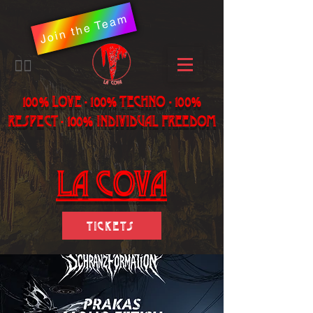
Join the Team
​🏳️‍🌈
100% LOVE - 100% Techno - 100%
Respect - 100% individual freedom
LA Cova
Tickets