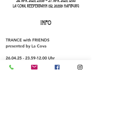
26. Apr. 2025, 23:59 – 27. Apr. 2025, 12:00
La Cova, Reeperbahn 152, 20359 Hamburg
INFO
TRANCE with FRIENDS
presented by La Cova
26.04.25 - 23.59-12.00 Uhr
Djs
NEUF 
https://www.instagram.com/neuf9neuf9/
Elon Bass 
https://www.instagram.com/svgakaelonba
ss/
 b2b Massagio 
https://www.instagram.com/_massagio_/
Mehr anzeigen