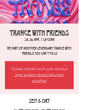
TRANCE with FRIENDS
Sa., 26. Apr.
  |  
La Cova
Be part of another legendary Trance with
Friends! You can´t miss!
Tickets stehen nicht zum Verkauf
Jetzt andere Veranstaltungen
ansehen
Zeit & Ort