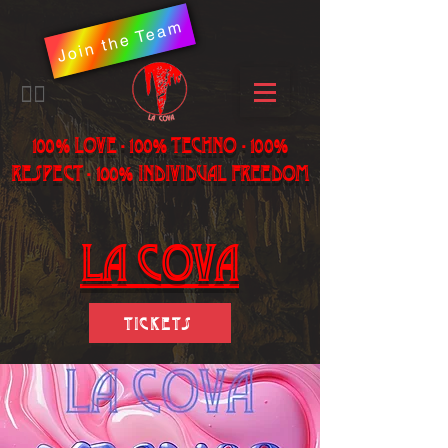
Join the Team
​🏳️‍🌈
100% LOVE - 100% Techno - 100%
Respect - 100% individual freedom
LA Cova
Tickets