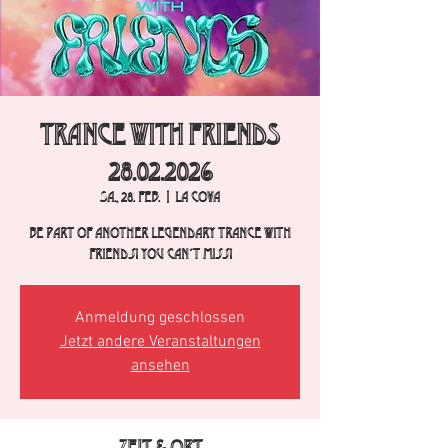
TRANCE with FRIENDS
28.02.2026
Sa., 28. Feb.
  |  
La Cova
Be part of another legendary Trance with
Friends! You can´t miss!
Anmeldung geschlossen
Jetzt andere Veranstaltungen
ansehen
Zeit & Ort