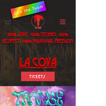
Join the Team
​🏳️‍🌈
100% LOVE - 100% Techno - 100%
Respect - 100% individual freedom
LA Cova
Tickets