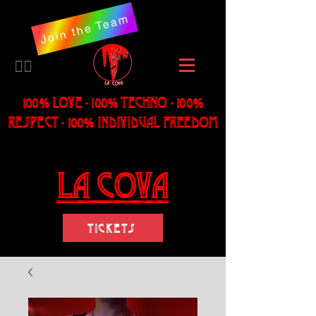
Join the Team
​🏳️‍🌈
100% LOVE - 100% Techno - 100%
Respect - 100% individual freedom
LA Cova
Tickets