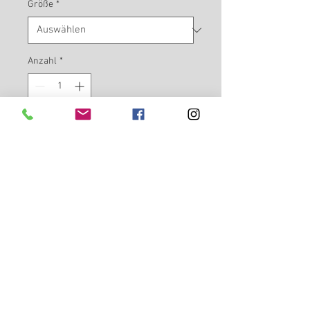
Größe
*
Anzahl
*
In den Warenkorb
Das La Cova Tank Top hat das Logo
mittig auf der Brust und das La Cova
- Love is never wrong rings unten
stylisch am Bund. Es hat einen tiefen
Armausschnitt und
weiten Rundhalsausschnitt -
Doppelnähte am Saum - lang
geschnitten.
100% Baumwolle, Single Jersey, 140