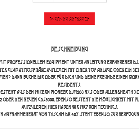
S
t
d
Buchung anfragen
Beschreibung
mit professionellem Equipment unter Anleitung erfahrener Dj
hter Club Atmosphäre auflegen mit einer top Anlage oder ein Set
en? Dann buche dir oder für dich und deine Freunde einen Wo
Residents.
esteht aus den Mixern Pioneer DJM900 nxs oder Allen&Heath Xo
2 oder den neuen CDJ3000. Ebenso besteht die Möglichkeit mit 
aufzulegen, hier haben wir MK7 von Technics.
in Aufnahmegerät von Tascam DR-40X steht ebenso zur Verfügun