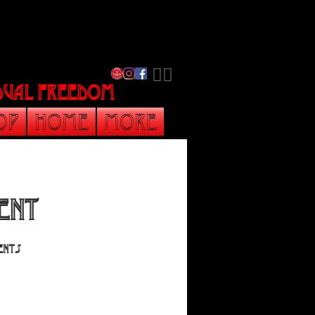
​🏳️‍🌈
vidual freedom
op
Home
More
ent
dents