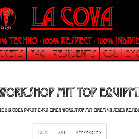
LA Cova
00% Techno - 100% Respect - 100% indi
ickets
FAQ
Residents
CSD
Sh
 Workshop mit Top Equipm
e Dir oder bucht Euch einen Workshop mit einem unserer Resi
65
Euro
1 Std.
1
65 €
Reeperbahn