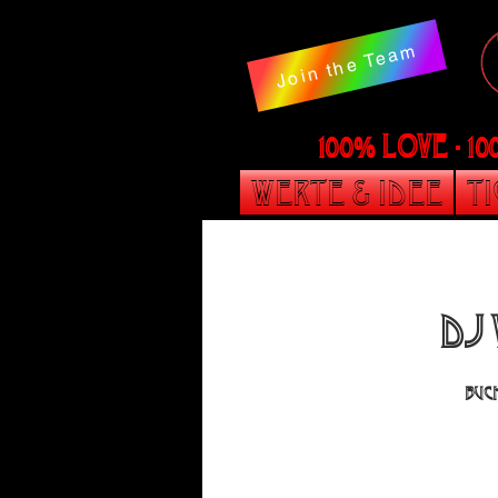
Join the Team
100% LOVE - 1
Werte & Idee
T
Dj
Buch