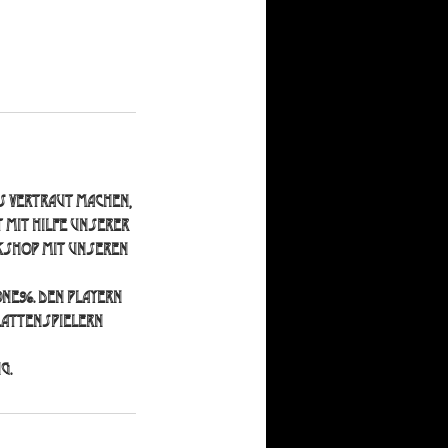
s vertraut machen,
 mit Hilfe unserer
rkshop mit unseren
ne96. Den Playern
Plattenspielern
g.